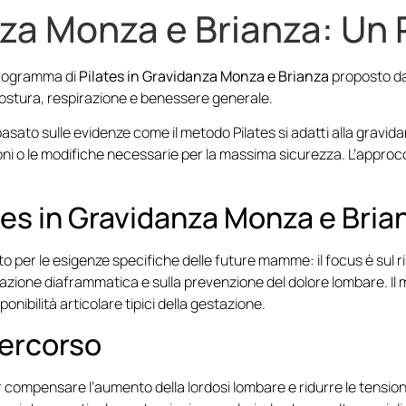
nza Monza e Brianza: Un
 programma di
Pilates in Gravidanza Monza e Brianza
proposto da 
ostura, respirazione e benessere generale.
sato sulle evidenze come il metodo Pilates si adatti alla gravidan
i o le modifiche necessarie per la massima sicurezza. L’approcci
ates in Gravidanza Monza e Bria
 per le esigenze specifiche delle future mamme: il focus è sul rin
razione diaframmatica e sulla prevenzione del dolore lombare. Il
onibilità articolare tipici della gestazione.
percorso
compensare l’aumento della lordosi lombare e ridurre le tensioni 