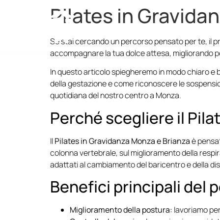
Pilates in Gravida
Se stai cercando un percorso pensato per te, il
accompagnare la tua dolce attesa, migliorando p
In questo articolo spiegheremo in modo chiaro e ba
della gestazione e come riconoscere le sospension
quotidiana del nostro centro a Monza.
Perché scegliere il Pil
Il
Pilates in Gravidanza Monza e Brianza
è pensato
colonna vertebrale, sul miglioramento della respi
adattati al cambiamento del baricentro e della disp
Benefici principali del 
Miglioramento della postura:
lavoriamo per 