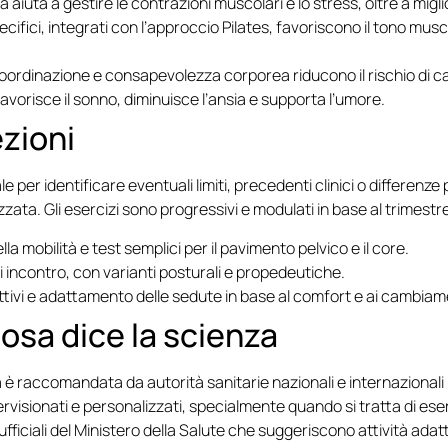
a aiuta a gestire le contrazioni muscolari e lo stress, oltre a mig
ecifici, integrati con l’approccio Pilates, favoriscono il tono musc
oordinazione e consapevolezza corporea riducono il rischio di ca
favorisce il sonno, diminuisce l’ansia e supporta l’umore.
zioni
 per identificare eventuali limiti, precedenti clinici o differenze 
izzata. Gli esercizi sono progressivi e modulati in base al trimes
a mobilità e test semplici per il pavimento pelvico e il core.
i incontro, con varianti posturali e propedeutiche.
ttivi e adattamento delle sedute in base al comfort e ai cambiamen
osa dice la scienza
 è raccomandata da autorità sanitarie nazionali e internazionali p
isionati e personalizzati, specialmente quando si tratta di eserc
ufficiali del Ministero della Salute che suggeriscono attività adatt