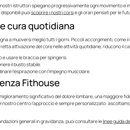
ostri istruttori spiegano progressivamente ogni movimento e int
 disponibili puoi
scoprire i nostri corsi
e gli orari pensati per le f
 e cura quotidiana
egna a muoversi meglio tutti i giorni. Piccoli accorgimenti, come il
etta attivazione del core nelle attività quotidiane, riducono il ca
co e usare le braccia per spingersi.
ere il busto stabile.
dinare l’espirazione con l’impegno muscolare.
ienza Fithouse
lioramento significativo del dolore lombare, una maggiore fid
 Nel nostro centro l’approccio è sempre personalizzato: ascolti
mandazioni generali in gravidanza, puoi consultare le
linee guida de