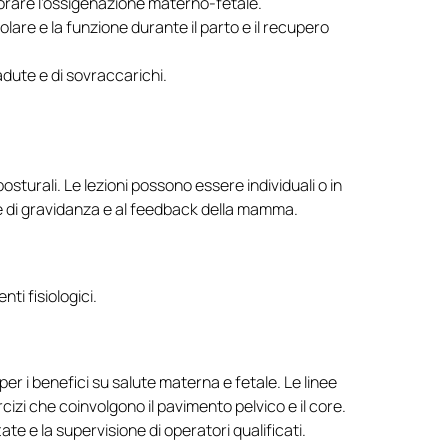
liorare l’ossigenazione materno-fetale.
olare e la funzione durante il parto e il recupero
dute e di sovraccarichi.
posturali. Le lezioni possono essere individuali o in
tre di gravidanza e al feedback della mamma.
ti fisiologici.
er i benefici su salute materna e fetale. Le linee
izi che coinvolgono il pavimento pelvico e il core.
ate e la supervisione di operatori qualificati.