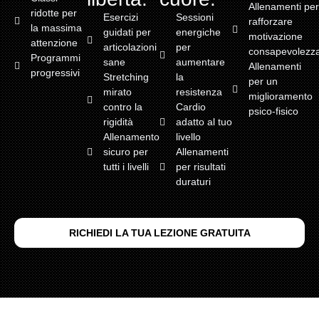
Allenamenti per
ridotte per
Esercizi
Sessioni
rafforzare
la massima
guidati per
energiche
motivazione
attenzione
articolazioni
per
consapevolezza
Programmi
sane
aumentare
Allenamenti
progressivi
Stretching
la
per un
mirato
resistenza
miglioramento
contro la
Cardio
psico-fisico
rigidità
adatto al tuo
Allenamento
livello
sicuro per
Allenamenti
tutti i livelli
per risultati
duraturi
RICHIEDI LA TUA LEZIONE GRATUITA