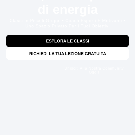
di energia
Classi In Piccoli Gruppi • Coach Esperti E Motivanti •
Uno Spazio Privato Per I Tuoi Obiettivi
ESPLORA LE CLASSI
RICHIEDI LA TUA LEZIONE GRATUITA
Unisciti Alla Nostra Community
Oggi!