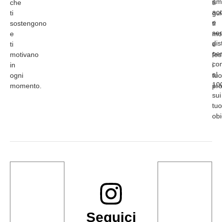
am
che
ti
acc
ti
gu
e
sostengono
ti
se
e
mo
dis
ti
e
pe
motivano
fe
con
in
i
al
ogni
tuo
10
momento.
pro
sui
tuo
obi
Seguici