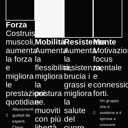
Forza
Costruisci
muscoli,
Mobilità
Resistenza
Mente
aumenta
Aumenta
Aumenta
Motivazio
la forza
la
la
focus
e
flessibilità,
resistenza,
mentale
migliora
migliora
brucia i
e
le
la
grassi e
connessi
prestazioni
postura
migliora
forti.
quotidiane.
e
la
Un gruppo
che ti
muoviti
salute
Allenamenti
sostiene e ti
guidati da
con più
del
sprona a
esperti.
crescere
libertà.
cuore.
Classi