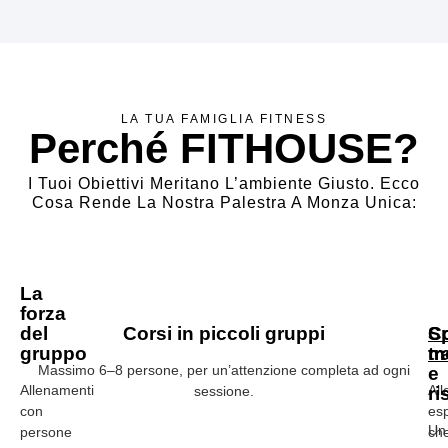
LA TUA FAMIGLIA FITNESS
Perché FITHOUSE?
I Tuoi Obiettivi Meritano L’ambiente Giusto. Ecco
Cosa Rende La Nostra
Palestra A Monza Unica:
La
forza
del
Corsi in piccoli gruppi
C
S
gruppo
mo
tr
Massimo 6–8 persone, per un’attenzione completa ad ogni
e
Allenamenti
All
sessione.
ri
con
esp
Un
persone
ch