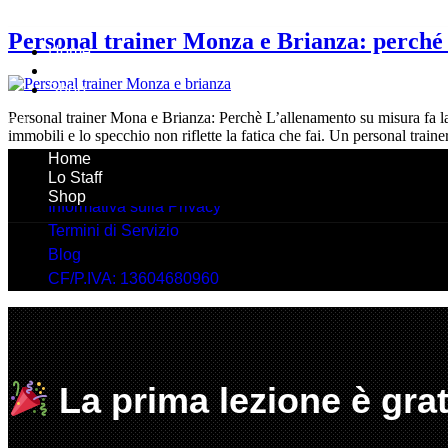
Vai
al
Personal trainer Monza e Brianza: perché l
contenuto
Home
Lo Staff
Shop
Personal trainer Mona e Brianza: Perchè L’allenamento su misura fa la d
immobili e lo specchio non riflette la fatica che fai. Un personal traine
Home
Lo Staff
Shop
Informativa sulla Privacy
Termini di Servizio
Blog
CF/P.IVA: 13604680960
La prima lezione è
grat