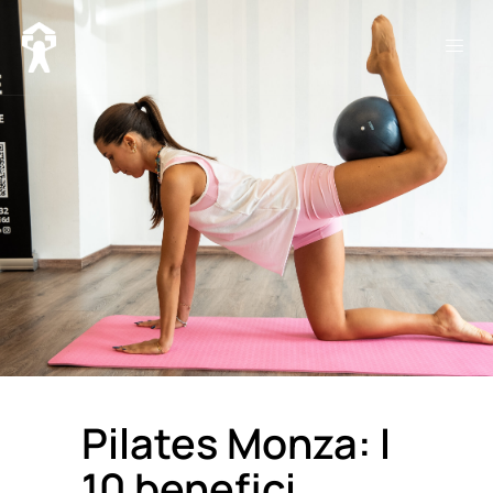
Lo Staff
Pilates Monza: I
10 benefici