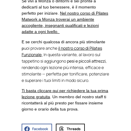
Se vivi a
Monza
o dintorni e sei prontə a
dedicarti al tuo benessere, è il momento
perfetto per iniziare.
Nel nostro
corso di Pilates
Matwork a Monza
troverai un ambiente
accogliente, insegnanti qualificati e lezioni
adatte a ogni livello.
E se cerchi qualcosa di ancora più stimolante
uoi provare anche
il nostro
corso di Pilates
p
Funzionale
,
In questa variante, al lavoro sul
tappetino si aggiungono
pesi e piccoli attrezzi
,
rendendo ogni lezione più intensa, efficace e
stimolante — perfetta per tonificare, potenziare
e superare i tuoi limiti in modo sicuro.
Ti basta cliccare qui per richiedere la tua prima
lezione gratuita
.
Un membro del nostro staff ti
ricontatterà al più presto per fissare insieme
giorno e orario della tua prova.
Facebook
Threads