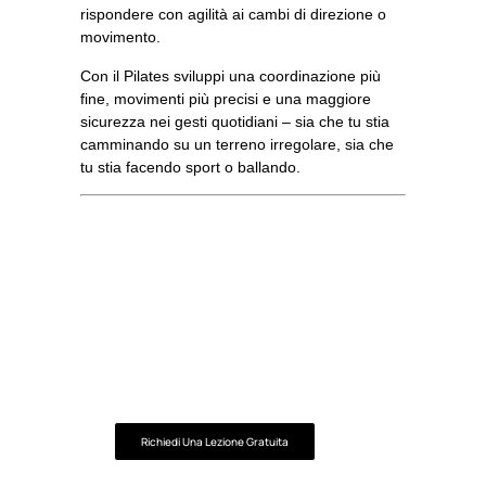
rispondere con agilità ai cambi di direzione o
movimento.
Con il Pilates sviluppi una coordinazione più
fine, movimenti più precisi e una maggiore
sicurezza nei gesti quotidiani – sia che tu stia
camminando su un terreno irregolare, sia che
tu stia facendo sport o ballando.
VUOI INIZIARE COL PIEDE GIUSTO?
PROVA IL NOSTRO CORSO DI
PILATES MATWORK A FITHOUSE
MONZA.
ADATTO A TUTTI I LIVELLI,
TI AIUTA A MIGLIORARE POSTURA,
FORZA E BENESSERE, FIN DALLA
PRIMA LEZIONE!
Richiedi Una Lezione Gratuita