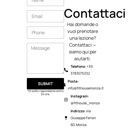
Contattaci
Hai domande o
vuoi prenotare
una lezione?
Contattaci —
siamo qui per
aiutarti.
Telefono:
+39
3783075332
Posta:
SUBMIT
info@fithousemonza.it
*Di solito rispondiamo entro
24 ore.
Instagram:
@fithouse_monza
Indirizzo:
Via
Giuseppe Ferrari
6D, Monza